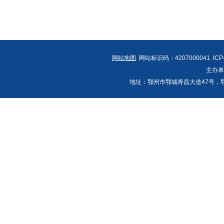
网站地图
网站标识码：4207000041 IC
主办
地址：鄂州市鄂城寿昌大道47号，鄂州发