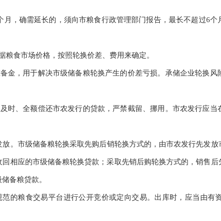
个月，确需延长的，须向市粮食行政管理部门报告，最长不超过
6
个
据粮食市场价格，按照轮换价差、费用来确定。
准备金，用于解决市级储备粮轮换产生的价差亏损。承储企业轮换风
当及时、全额偿还市农发行的贷款，严禁截留、挪用。市农发行应当
发放。市级储备粮轮换采取先购后销轮换方式的，由市农发行先发放
收回相应的市级储备粮轮换贷款；采取先销后购轮换方式的，销售后
级储备粮贷款。
规范的粮食交易平台进行公开竞价或定向交易。出库时，应当由有