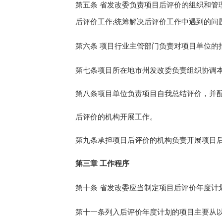
第五条
省发改委负责项目后评价的组织和管
后评价工作;统筹解决后评价工作中遇到的问
第
六
条
项目
行业
主管部门负责对项目单位的
第七条
项目所在地市
州发改委
负责组织协调
第八条
项目单位负责
项目
自我总结评价
，并
后评价的机构
开展工作。
第九条
承担项目后评价的机构
负责开展项目
第三章
工作程序
第
十
条
省发改委应当
制定项目后评价年度计
第十
一
条
列入后评价年度计划的项目主要从