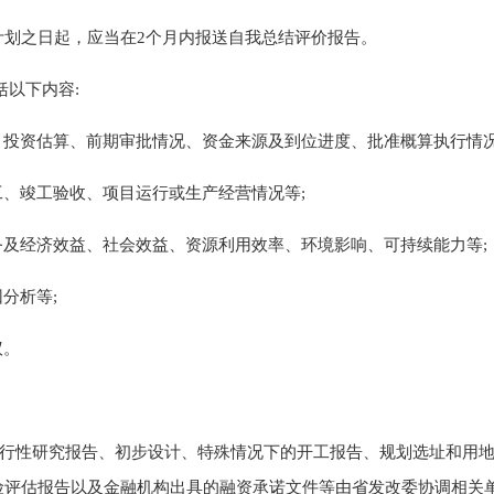
计划之日起，应当在
2
个月内报送自我总结评价报告。
括以下内容:
、
投资估算、
前期审批情况、
资金来源及到位
进度
、
批准
概算执行情
工
、
竣工验收、
项目运行
或生产经营情况
等;
务及经济效益、社会效益、资源利用效率、环境影响、可持续能力等
因
分析
等;
议。
行性研究报告、初步设计、
特殊情况下的开工报告、
规划选址和
用
险评估报告
以及
金融机构出具的融资承诺文件等
由省发改委协调相关