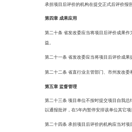
承担项目后评价的机构
在提交正式后评价报
第四章
成果应用
第
二十
条
省发改委应当将项目
后评价成果作
益。
第二十
一
条
省发改委
应当将项目后评价成果
第二十
二
条
省直行业主管部门、市州发改委
第五章
监督管理
第二十
三
条
项目单位不按时提交项目自我总
以
通报批评
，
在
5
年
内暂停
安排
该单位
其它项
第二十
四
条
承担项目后评价的机构
应当对项