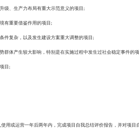
升级、生产力布局
有重大示范意义的项目;
境有重要借鉴作用的项目;
设条件复杂，以及发生
建设
方案重大调整的项目;
弱势群体
产生
较大影响，特别是在实施过程中发生过社会稳定事件的
项目;
入使用或运营
一
年后
两年内，完成项目
自我总结评价报告
，并
对
项目