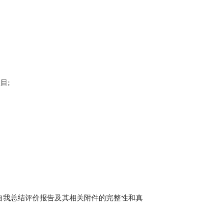
项目
;
自我总结评价报告及
其
相关附件的
完整性和
真