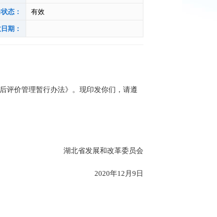
力状态：
有效
效日期：
后评价管理
暂行
办法
》。现印发你们，请遵
湖北省发展和改革委员会
20
20
年
12
月
9
日