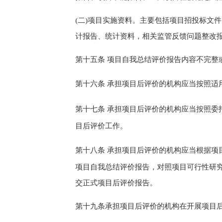
(二)项目实施
资料
。
主要包括项目招投标文件
计报告
、
统计资料
，相关监管反馈问题整改
第十
五
条
项目自我总结评价报告内容不完整
第十
六
条
承担项目后评价的机构
应当按照适
第十
七
条
承担项目后评价的机构
应当按照
委
目后评价工作。
第
十八
条
承担项目后评价的机构
应当根据项
项目自我总结评价报告，对照项目可行性研
交正式
项目后评价报告
。
第
十九
条
承担项目后评价的机构
在开展项目