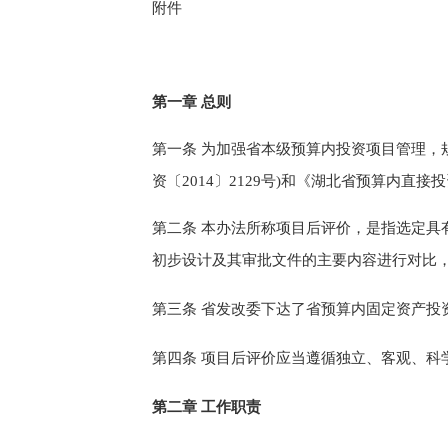
附件
第一章
总则
第一条
为加强
省本级预算内
投资项目管理，
资〔
2014
〕
2129
号)
和《湖北省预算内直接投
第二条
本办法所称项目后评价，是指
选定具
初步设计及
其
审批
文件的
主要内容进行对比
第三条
省发改委下达了省预算内固定资产投
第四条
项目后评价应当遵循独立、客观、科
第二章
工作职责