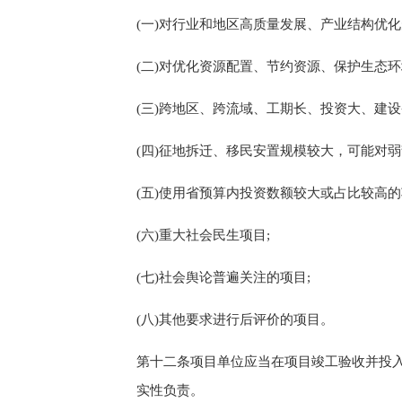
(一)对行业和地区
高质量
发展、产业结构
优化
(二)对优化资源配置、节约资源、保护生态环
(
三
)跨地区、跨流域、工期长、投资大、建
(
四
)征地拆迁、移民安置规模较大，可能对
(
五
)使用
省预算内投资
数额较大
或占
比较高的
(
六
)重大社会民生项目;
(七)
社会舆论普遍关注的项目
;
(八)
其他要求进行后评价的项目
。
第
十二
条
项目单位应当在项目竣工验收
并
投
实性负责。