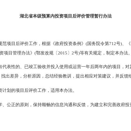
湖北省本级预算内投资
项目后评价管理
暂行
办法
规范项目后评价工作，
根据
《政府投资条例》(国务院令第
712
号
)、
《
资项目管理办法》(鄂发改规
〔
201
5
〕
2
号
)
等
有关规定，制定本办法
有代表性的、已
竣工验收并投入使用
或运营一年后两年内的项目，对
，找出差
异，分析
原因，总结经验教训，提出相应对策建议，并反馈
资计划的
项目后评价
工作
，适用本办法
。
学、公正的原则，保持顺畅的信息沟通和反馈，为建立和完善政府投