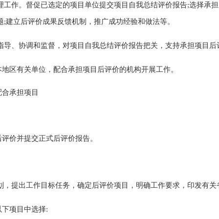
理工作
。督促已选定的项目单位提交项目自我总结评价报告;选择承
题;建立后评价成果反馈机制，推广成功经验和做法等。
指导、协调
和
监督
，对项目自我
总结
评价报告把关
，支持
承担项目后
本地区有关单位，配合
承担项目后评价的机构
开展工作。
配合
承担项目
后评价
并
提交
正式
后评价报告。
划，
提出工作目标任务，确定后评价项目，明确工作要求，
印
发
有关
以下项目中选择: