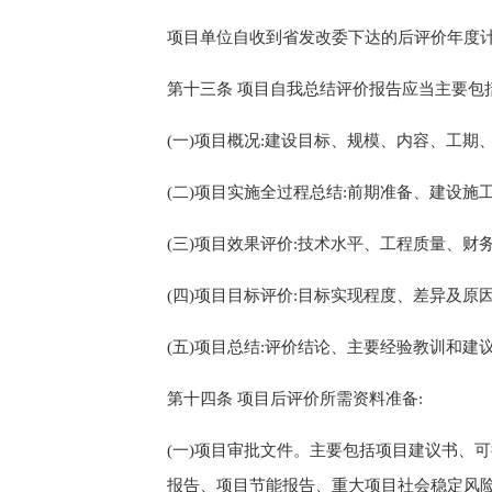
项目单位自收到省发改委下达的后评价年度
第
十三
条
项目自我总结评价报告
应当主要
包
(一)项目概况:
建设
目标、
规模、
内容、
工期
(二)项目实施
全过程总结
:
前期准备、
建设
施
(
三
)项目效果评价:
技术水平、
工程质量、
财
(
四
)项目目标评价:
目标实现程度、差
异
及原
(
五
)项目总结:
评价结论、主要经验教训和建
第
十四
条
项目
后评价所需资料准备:
(一)项目审批文件
。
主要包括项目建议书、可
报告、
项目
节能报告、重大项目社会稳定风