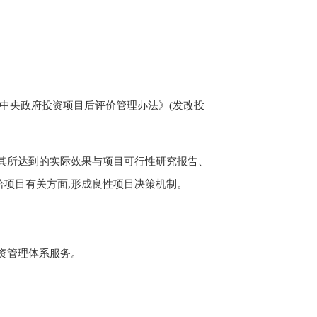
中央政府投资项目后评价管理办法》(发改投
。
其所
达到的实际效果与项目可行性研究报告、
给
项目
有关方面
,
形成良性项目决策
机
制。
资管
理
体系服务。