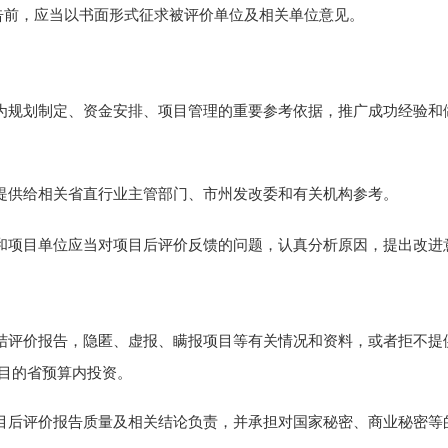
告前，应
当
以书面形式征求被评价单位及
相
关单位意见。
为规划制定、资金安排、项目
管理
的重要参考依据
，推广成功经验和
提供给相关
省直行业主管部门、市州发改委
和有关机构参考。
和项目单位应当
对
项目后评价
反馈
的问题，认真分析原因，提出改进
结评价报告，隐匿、虚报、瞒报项目
等
有关情况和资料，或者拒不提
目的省预算内
投资。
目后评价报告质量及相关结论负责，并承担对国家秘密、商业秘密等