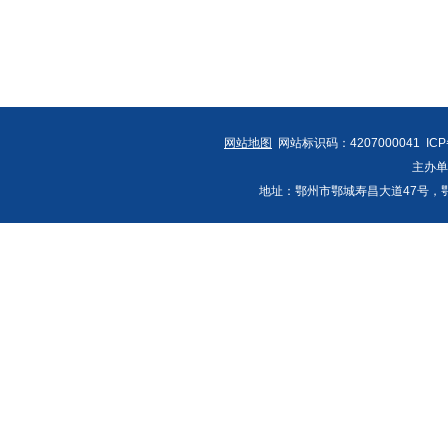
网站地图
网站标识码：4207000041 IC
主办
地址：鄂州市鄂城寿昌大道47号，鄂州发