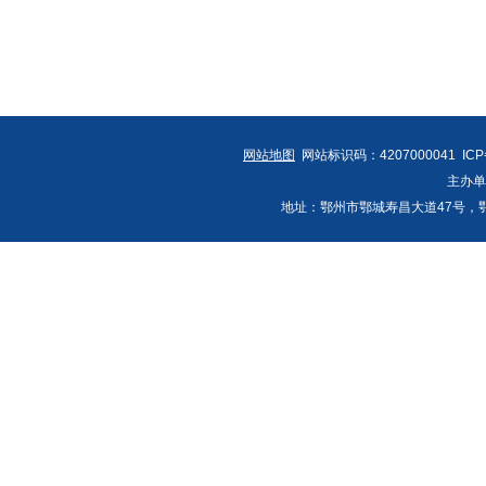
网站地图
网站标识码：4207000041 IC
主办
地址：鄂州市鄂城寿昌大道47号，鄂州发