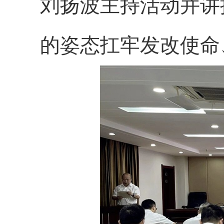
刘扬波主持活动并讲
的姿态扛牢发改使命