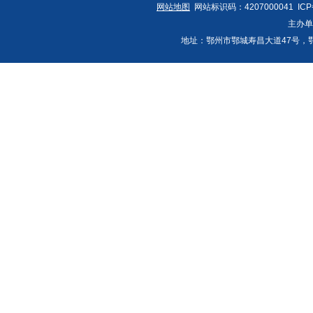
网站地图
网站标识码：4207000041 IC
主办
地址：鄂州市鄂城寿昌大道47号，鄂州发