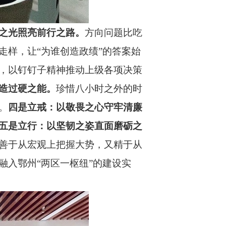
之光照亮前行之路。
方向问题比吃
样，让“为谁创造政绩”的答案始
，以钉钉子精神推动上级各项决策
造过硬之能。
珍惜八小时之外的时
。
四是立戒：以敬畏之心守牢清廉
五是立行：以坚韧之姿直面磨砺之
善于从宏观上把握大势，又精于从
入鄂州“两区一枢纽”的建设实