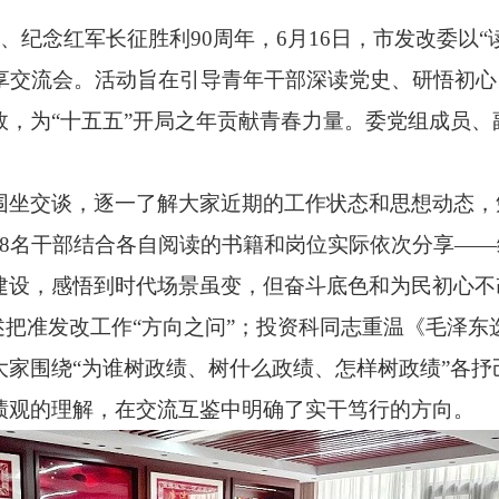
纪念红军长征胜利90周年，6月16日，市发改委以
分享交流会。活动旨在引导青年干部深读党史、研悟初
，为“十五五”开局之年贡献青春力量。委党组成员、
交谈，逐一了解大家近期的工作状态和思想动态，
18名干部结合各自阅读的书籍和岗位实际依次分享—
建设，感悟到时代场景虽变，但奋斗底色和为民初心不
述把准发改工作“方向之问”；投资科同志重温《毛泽
大家围绕“为谁树政绩、树什么政绩、怎样树政绩”各抒
绩观的理解，在交流互鉴中明确了实干笃行的方向。