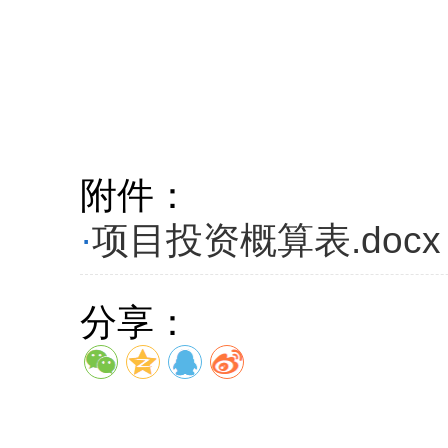
附件：
·
项目投资概算表.docx
分享：