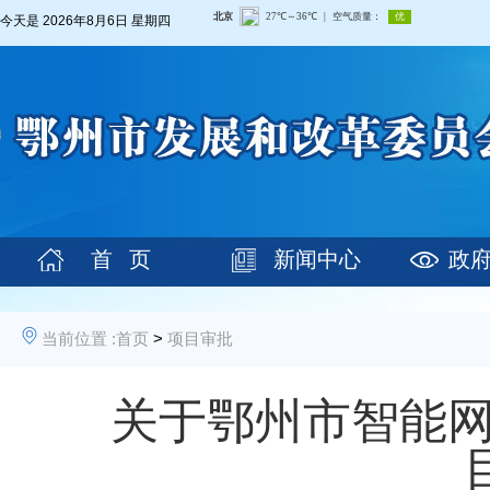
今天是
2026年8月6日 星期四
首 页
新闻中心
政
当前位置 :
首页
>
项目审批
关于鄂州市智能网