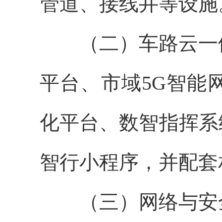
管道、接线井等设施
（二）
车路云一
平台、市域
5G
智能
化平台、数智指挥系
智行小程序，并配套
（三）
网络与安