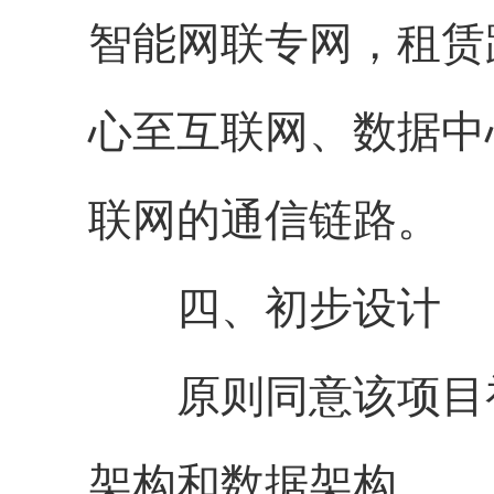
智能网联专网，租赁
心至互联网、数据中
联网的通信链路。
四、
初步设计
原则同意该项目
架构和数据架构
。