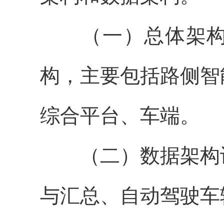
（一）
总体架
构，主要包括路侧智
综合平台、车端。
（二）
数据架构
与汇总、自动驾驶车