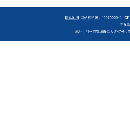
网站地图
网站标识码：4207000041 IC
主办
地址：鄂州市鄂城寿昌大道47号，鄂州发