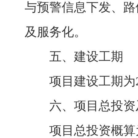
与预警信息下发、路
及服务化。
五
、
建设工期
项目建设工期为
六、项目
总投资
项目总投资概算