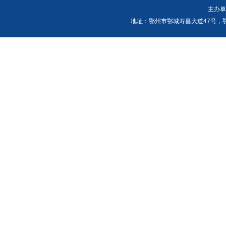
主办
地址：鄂州市鄂城寿昌大道47号，鄂州发