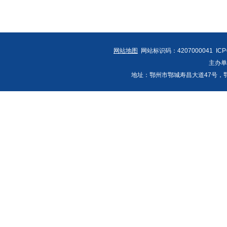
网站地图
网站标识码：4207000041 IC
主办
地址：鄂州市鄂城寿昌大道47号，鄂州发