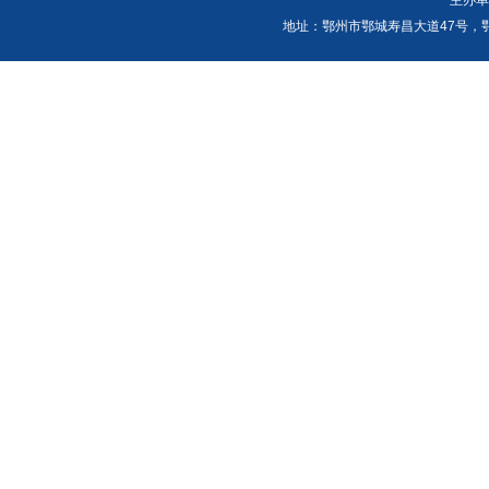
主办
地址：鄂州市鄂城寿昌大道47号，鄂州发