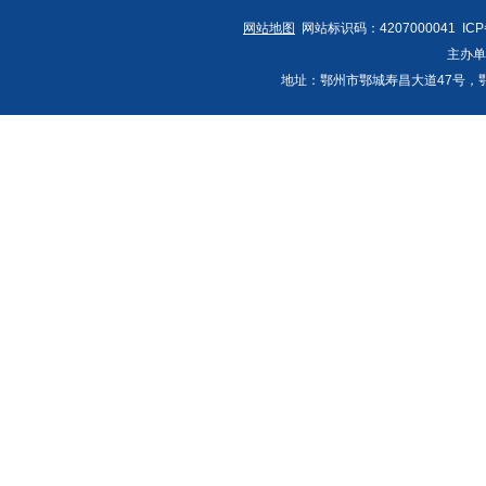
网站地图
网站标识码：4207000041 IC
主办
地址：鄂州市鄂城寿昌大道47号，鄂州发