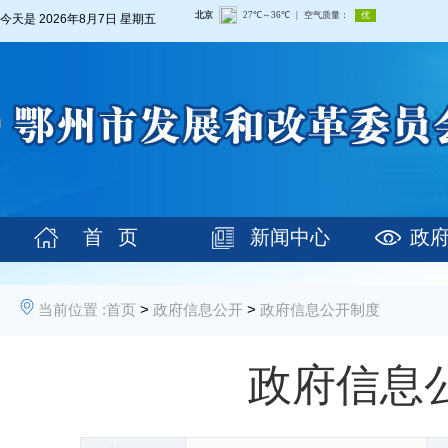
今天是
2026年8月7日 星期五
首 页
新闻中心
政
当前位置 :
首页
>
政府信息公开
>
政府信息公开制度
政府信息