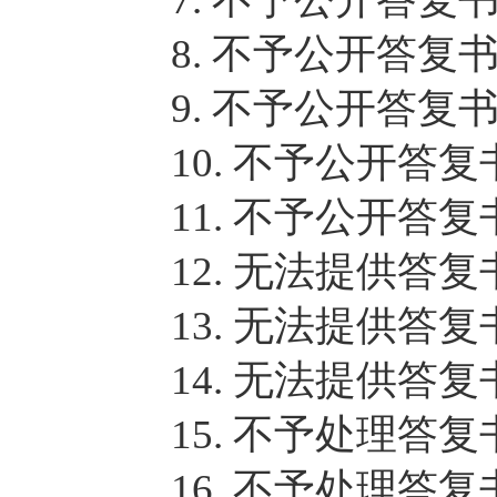
8.
不予公开答复
9.
不予公开答复
10.
不予公开答复
11.
不予公开答复
12.
无法提供答复
13.
无法提供答复
14.
无法提供答复
15.
不予处理答复
16.
不予处理答复