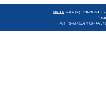
网站地图
网站标识码：4207000041 IC
主办
地址：鄂州市鄂城寿昌大道47号，鄂州发