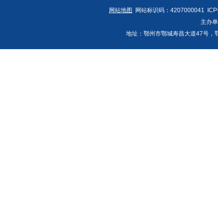
网站地图
网站标识码：4207000041 IC
主办
地址：鄂州市鄂城寿昌大道47号，鄂州发