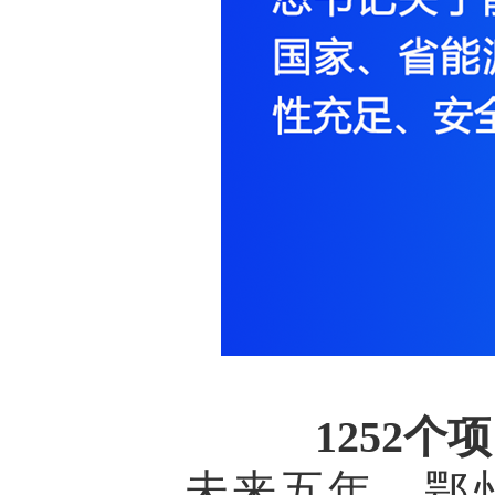
1252个
未来五年，鄂州