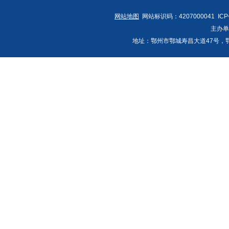
网站地图
网站标识码：4207000041 IC
主办
地址：鄂州市鄂城寿昌大道47号，鄂州发