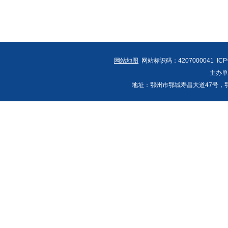
网站地图
网站标识码：4207000041 IC
主办
地址：鄂州市鄂城寿昌大道47号，鄂州发