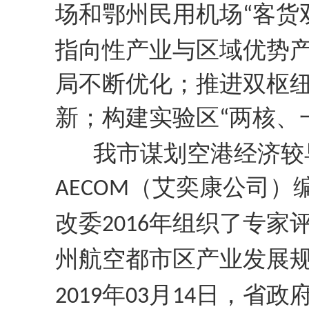
场和鄂州民用机场
客货
“
指向性产业与区域优势
局不断优化；推进双枢
新；构建实验区
两核、
“
我市谋划空港经济较
（艾奕康公司）
AECOM
改委
年组织了专家
2016
州航空都市区产业发展
年
月
日，省政
2019
03
14