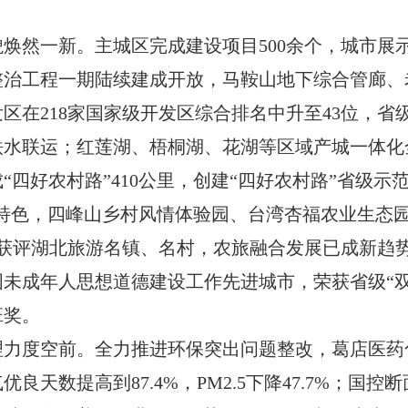
貌焕然一新。主城区完成建设项目
500
余个，城市展
整治工程一期陆续建成开放，马鞍山地下综合管廊、
发区在
218
家国家级开发区综合排名中升至
43
位，省
铁水联运；红莲湖、梧桐湖、花湖等区域产城一体化
“四好农村路”
410
公里，创建“四好农村路”省级示
成特色，四峰山乡村风情体验园、台湾杏福农业生态
获评湖北旅游名镇、名村，农旅融合发展已成新趋
国未成年人思想道德建设工作先进城市，荣获省级
“
班奖。
理力度空前。全力推进环保突出问题整改，葛店医药
气优良天数提高到
87
.
4
%
，
PM2.5
下降
47.7%
；
国控断