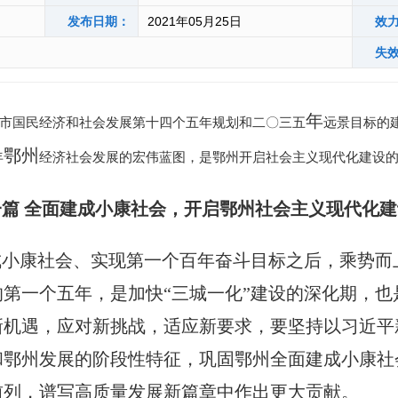
发布日期：
2021年05月25日
效
失
年
市国民经济和社会发展第十四个五年规划和二〇三五
远景目标的
鄂州
年
经济社会发展的宏伟蓝图，是鄂州开启社会主义现代化建设
一篇
全面建成小康社会，开启鄂州社会主义现代化建
成小康社会、实现第一个百年奋斗目标之后，乘势而
的第一个五年，是加快
“
三城一化
”
建设的深化期，也
新机遇，应对新挑战，适应新要求，要坚持以习近平
和鄂州发展的阶段性特征，巩固
鄂州
全面建成小康社
前列，谱写高质量发展新篇章中
作出
更大
贡献
。