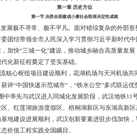
第一章
历史方位
第一节
决胜全面建成小康社会取得决定性成就
会
发展极不寻常、极不平凡。面对错综复杂的外部形
市委团结带领全市人民深入学习贯彻习近平新时代中
求，加快
“
三城一化
”
建设，推动城乡融合高质量发展
现代化新征程奠定了坚实基础。
流核心枢纽项目建设顺利，
花湖
机场与天河机场共
，获评
“中国快递示范城市”，“铁水公空”多式联运
圈中率先与武汉进入同城化发展阶段，武汉地铁
11
发区、红莲湖旅游度假区、梧桐湖新区与东湖高新区
山基地建设进展顺利，武汉创新要素进驻步伐加快，
生态价值工程实践全国瞩目。