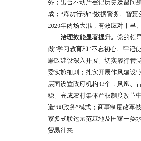
务
；
出台不动产登记历史遗留问
成
；
“霹雳行动”“数据警务、智慧
2020
年两场大汛，有效应对干旱
治理效能
显著提升
。
党的领
做”学习教育和“不忘初心、牢记使
廉政建设深入开展。切实履行管党
委实施细则
；
扎实开展作风建设
层面设置政府机构
32
个，凤凰、
稳。完成农村集体产权制度改革中
造“
88
政务”模式
；
商事制度改革
家多式联运示范基地及国家一类
贸易往来。