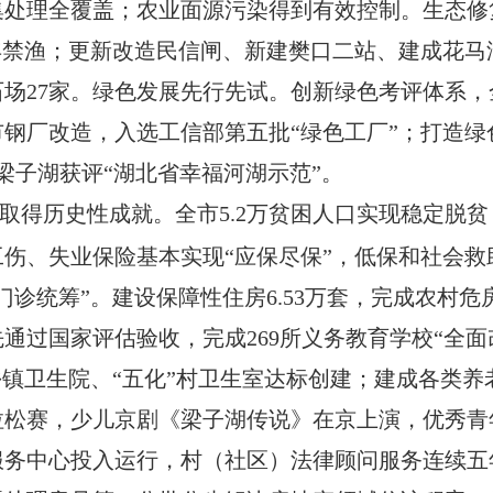
集处理全覆盖
；
农业面源污染得到有效控制。生态修
年禁渔
；
更新改造民信闸、新建樊口二站、建成花马
石场
27
家。绿色发展先行先试。创新绿色考评体系，
市钢厂改造，入选工信部第五批
“绿色工厂”
；
打造绿
梁子湖获评
“湖北省幸福河湖示范”。
取得历史性成就。
全市
5.2
万贫困人口实现稳定脱贫
工伤、失业保险基本实现
“应保尽保”，低保和社会救
门诊统筹”。
建设保障性住房
6.53
万套，完成农村危
先通过国家评估验收，完成
269
所义务教育学校
“全
乡镇卫生院、“五化”村卫生室达标创建
；
建成各类养
拉松赛
，
少儿京剧《梁子湖传说》在京上演，优秀青
务中心投入运行，村（社区）法律顾问服务连续五