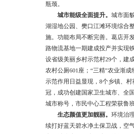
瓶颈。
城市能级全面提升。
城市面
湖湿地公园、樊口江滩环境综合
施。功能布局不断完善。葛店开
路物流基地一期建成投产并实现
设省级美丽乡村示范村
29
个，建成
农村公厕
601
座
；
“三精”农业渐
示范作用日益显现，
8
个乡镇、村
冠，成功创建国家卫生城市、全
城市称号，市民中心工程荣获鲁
生态颜值更加靓丽。
环境治
续打好蓝天碧水净土保卫战，空