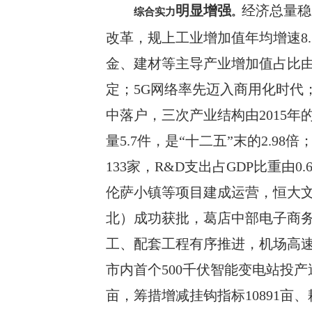
明显增强
经济总量稳
综合实力
。
改革，规上工业增加值年均增速
8
金、建材等主导产业增加值占比
定
；
5G
网络率先迈入商用化时代
中落户，三次产业结构由
2015
年
量
5.
7
件，是
“十二五”末的
2.98
倍
133
家，
R&D
支出占
GDP
比重由
0.
伦萨小镇等项目
建成
运营
，恒大
北）成功获批，葛店中部电子商
工、配套工程有序推进，机场高
市内首个
500
千伏智能变电站投产
亩，筹措增减挂钩指标
10891
亩、