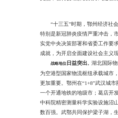
“
十三五
”
时期，鄂州
经济社
特别是新冠肺炎疫情严重冲击，
实党中央决策部署和省委工作要
成就
，
为开启全面建设社会主义
日益突出
湖北国际物
战略地位
。
为空港型国家物流枢纽承载城市
更加重要。
鄂州在
“1+8”
武汉城市
一个开通地铁的地级市；葛店开
中科院精密测量科学实验设施沼
数百强
。
武鄂共同保护梁子湖，