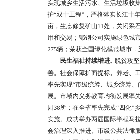
实现城乡生活污水、生活垃圾收
护
“双十工程”，严格落实长江十
亩，生态修复矿山
11
处，关闭采
用和交易
；
鄂钢公司实施绿色城
275
辆
；
荣获全国绿化模范城市，
民生福祉持续增进
脱贫攻坚
。
善。
社会保障扩面提标。
养老、
率先实现
“市级统筹、城乡统筹、
展。
市域内义务教育均衡发展率
园
38
所
；
在全省率先完成
“四化”
实施
。
成功举办
两
届国际半程马
会治理深入推进。市级公共法律服