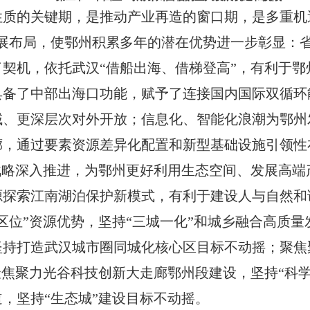
性质的关键期，是推动产业再造的窗口期，是多重机
展布局，使鄂州积累多年的潜在优势进一步彰显
：
了契机，依托武汉
“
借船出海、借梯登高
”
，有利于鄂
具备了中部出海口功能，赋予了连接国内国际双循环
域、更深层次对外开放；信息化、智能化浪潮为
鄂州
廊，通过要素资源差异化配置和新型基础设施引领性
战略深入推进，为
鄂州
更好利用生态空间、发展高端
源探索江南湖泊保护新模式，有利于建设人与自然和
区位
”
资源优势，坚持
“
三城一化
”
和城乡融合高质量
坚持打造武汉城市圈同城化核心区目标不动摇；聚焦
聚焦聚力光谷科技创新大走廊鄂州段建设，坚持
“
科
道，坚持
“
生态城
”
建设目标不动摇。