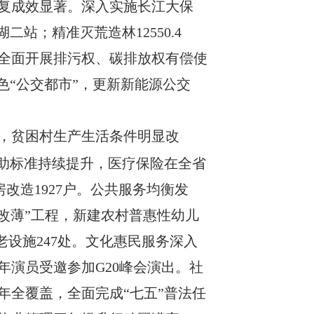
复成效显著。深入实施长江大保
湖二站
；
精准灭荒造林
12550.4
全面开展排污权、碳排放权有偿使
色
“公交都市”，更新新能源公交
，贫困村生产生活条件明显改
助
标准
持续提升，医疗保险在全省
房改造
1927
户
。
公共服务均衡发
面改薄”工程，新建农村普惠性幼儿
老设施
247
处
。文化惠民服务深入
年演员受邀参加
G20
峰会演出。社
年全覆盖，全面完成“七五”普法任