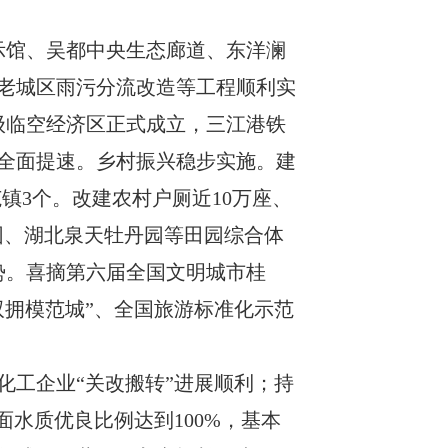
示馆、吴都中央生态廊道、东洋澜
老城区雨污分流改造等工程顺利实
级临空经济区正式成立，三江港铁
全面提速。乡村振兴稳步实施。建
范镇
3
个。改建农村户厕近
10
万座、
园、湖北泉天牡丹园等田园综合体
势。
喜摘第六届全国文明城市桂
双拥模范城
”
、
全国旅游标准化示范
化工企业
“关改搬转”进展顺利
；
持
面水质优良比例达到
100%
，基本