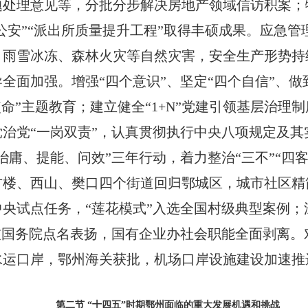
题处理意见等，分批分步解决房地产领域信访积案
；
公安”“派出所质量提升工程”取得丰硕成果
。
应急管
、雨雪冰冻、森林火灾等自然灾害，安全生产形势持
导全面加强。增强
“四个意识”、坚定“四个自信”、做
命”主题教育
；
建立健全
“
1+N
”党建引领基层治理
治党“一岗双责”，认真贯彻执行中央八项规定及
“治庸、提能、问效”三年行动，着力整治“三不
”“
四
古楼
、西山、樊口四个街道回归鄂城区，城市社区精
央试点任务，“莲花模式”入选全国村级典型案例
；
被国务院点名表扬
，
国有企业办社会职能全面剥离。
水运口岸，鄂州海关获批，机场口岸设施建设加速推
第二节
“
十四五
”
时期鄂州面临的重大发展机遇和挑战