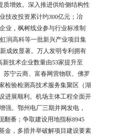
提质增效。深入推进供给侧结构性
业技改投资累计约
300
亿元
；
冶
”企业，枫树线业参与
行业
标准制
虹润高科等一批新兴产业项目集
新成效显著。万人发明专利拥有
高新技术企业数量由
53
家提升至
、苏宁云商、富春网营物联、佛罗
家检验检测高技术服务集聚区（湖
设
进展顺利。机场主体工程全面开
增强
。
鄂州电厂三期并网发电，
现翻番；
争取建设用地指标
8945
基金，多措并举破解项目建设要素