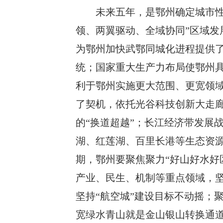
未来五年，是鄂州确定城市
领、两翼驱动、全域协同
”
区域发
为
鄂州
加快武鄂同城化进程提供
统；国家重大生产力布局使鄂州
利于鄂州实施更大范围、更宽领
了契机，依托光谷科技创新大走
的
“
换道超越
”
；长江经济带发展
湖、红莲湖、百里长港等生态资
期，
鄂州
要聚焦聚力
“
好山好水好
产业、民生、机制等重点领域，
坚持
“
航空城
”
建设目标不动摇；
宽绿水青山就是金山银山转换通