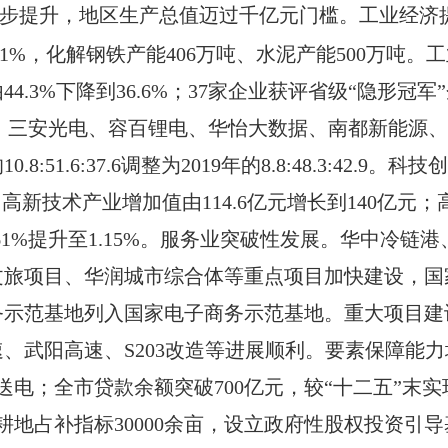
步提升
，
地区生产总值迈过千亿元门槛
。
工业经济
.1
%
，化解钢铁产能
406
万吨、水泥产能
500
万吨。工
由
44.3%
下降到
36.6%
；
37
家企业获评省级
“隐形冠军
；
三安光电、容百锂电、华怡大数据、南都新能源、
的
10.8:51.6:37.6
调整为
2019
年的
8.8:48.3:42.9
。
科技创
；
高新技术产业增加值由
114.6
亿元增长到
140
亿元
；
61%
提升至
1.1
5
%
。
服务业突破性发展。
华中冷链港
文旅项目、华润城市综合体等重点项目加快建设，国
务示范基地
列入
国家电子商务示范基地。
重大项目建
速、武阳高速、
S203
改造等进展顺利。要素保障
能力
送电；全市贷款余额突破
700
亿元，较
“
十二五
”
末实
耕地占补指标
30000
余亩，设立政府性股权投资引导