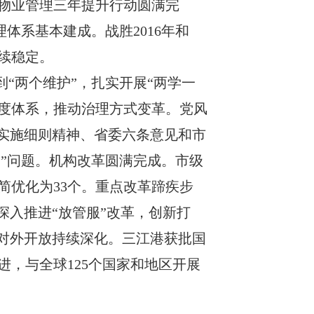
物业管理三年提升行动圆满完
理体系基本建成
。
战胜
2016
年和
续稳定。
到“两个维护”，扎实开展“两学一
制度体系，推动治理方式变革。党风
其实施细则精神、省委六条意见和市
客
”问题。
机构改革圆满完成
。
市级
简优化为
33
个。重点改革蹄疾步
深入推进
“放管服”改革，创新打
对外开放持续深化。三江港获批国
进，与全球
125
个国家和地区开展