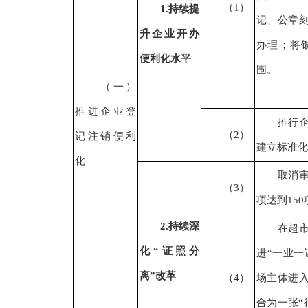
（
1
）
1.
持续提
记、公章
升企业开办
办理；将
便利化水平
围。
（一）
推进企业登
推行
（
2
）
记注销便利
建立标准化
化
取消
（
3
）
项达到
15
2.
持续深
在超
化
“证照分
进“一业一
离”改革
（
4）
场主体进
合为一张“