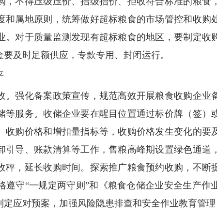
购，不得压级压价、抬级抬价、拒收符合标准的粮食
度和属地原则，统筹做好超标粮食的市场管控和收购
业。对于质量监测发现有超标粮食的地区，要制定收
金要及时足额供应，专款专用、封闭运行。
平
收。强化备案政策宣传，规范高效开展粮食收购企业
储等服务。收储企业要在醒目位置通过标价牌（签）
、收购价格和增扣量指标等，收购价格发生变化的要
卸引导、账款清算等工作，售粮高峰期设置绿色通道
收秤，延长收购时间。探索推广粮食预约收购，不断
格遵守“一规定两守则”和《粮食仓储企业安全生产作
制定应对预案，加强风险隐患排查和安全作业教育管理，