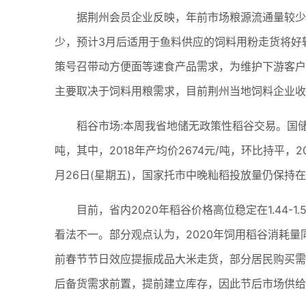
据荆州会员企业反映，年前市场粮源流通量较少
少，预计3月后适用于鱼料供应的饲料用粉走货将好
策号召带动方便面等速食产品需求，为维护下游客户
主要取决于饲料用粮需求，目前荆州当地饲料企业收玉米
稻谷市场:本周我省地储无政策性稻谷交易。国储成交
吨，其中，2018年产均价2674元/吨，环比持平，2
月26日(星期五)，国家托市中晚籼稻投放量仍保持在1
目前，省内2020年稻谷价格高位稳定在1.44
看法不一。部分观点认为，2020年饲用稻谷消耗
前春节节日效应提振成品大米走货，部分居民购买需
后备货需求前置，提前建立库存，因此节后市场供给