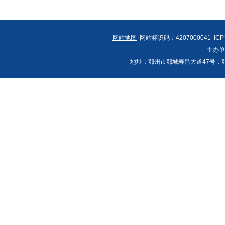
网站地图
网站标识码：4207000041 IC
主办
地址：鄂州市鄂城寿昌大道47号，鄂州发