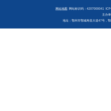
网站地图
网站标识码：4207000041 IC
主办
地址：鄂州市鄂城寿昌大道47号，鄂州发