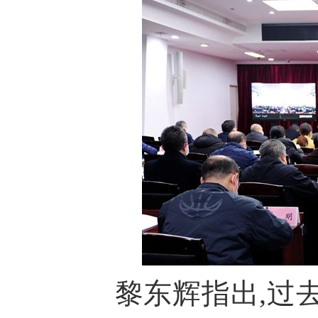
黎东辉指出,过