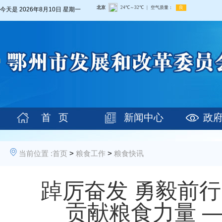
今天是
2026年8月10日 星期一
首 页
新闻中心
政
当前位置 :
首页
>
粮食工作
>
粮食快讯
踔厉奋发 勇毅前
贡献粮食力量 