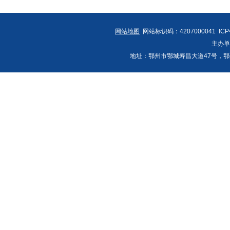
网站地图
网站标识码：4207000041 IC
主办
地址：鄂州市鄂城寿昌大道47号，鄂州发